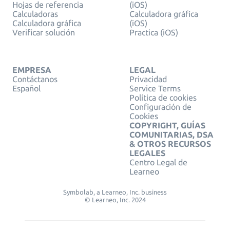
Hojas de referencia
(iOS)
Calculadoras
Calculadora gráfica
Calculadora gráfica
(iOS)
Verificar solución
Practica (iOS)
EMPRESA
LEGAL
Contáctanos
Privacidad
Español
Service Terms
Política de cookies
Configuración de
Cookies
COPYRIGHT, GUÍAS
COMUNITARIAS, DSA
& OTROS RECURSOS
LEGALES
Centro Legal de
Learneo
Symbolab, a Learneo, Inc. business
© Learneo, Inc. 2024