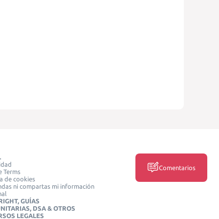
L
idad
Comentarios
e Terms
ca de cookies
das ni compartas mi información
nal
IGHT, GUÍAS
NITARIAS, DSA & OTROS
RSOS LEGALES