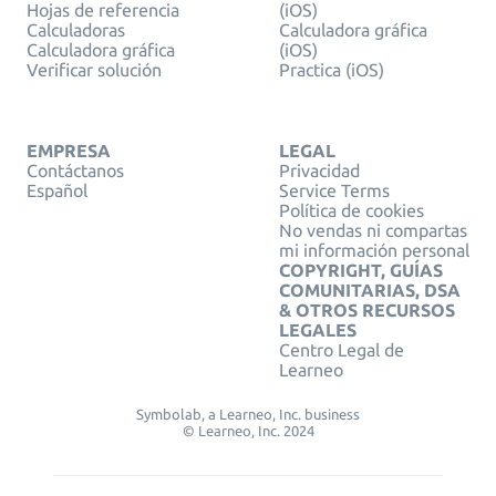
Hojas de referencia
(iOS)
Calculadoras
Calculadora gráfica
Calculadora gráfica
(iOS)
Verificar solución
Practica (iOS)
EMPRESA
LEGAL
Contáctanos
Privacidad
Español
Service Terms
Política de cookies
No vendas ni compartas
mi información personal
COPYRIGHT, GUÍAS
COMUNITARIAS, DSA
& OTROS RECURSOS
LEGALES
Centro Legal de
Learneo
Symbolab, a Learneo, Inc. business
© Learneo, Inc. 2024