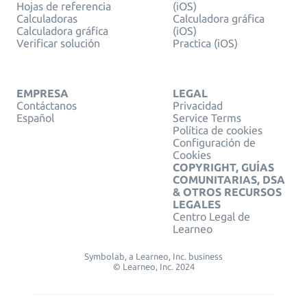
Hojas de referencia
(iOS)
Calculadoras
Calculadora gráfica
Calculadora gráfica
(iOS)
Verificar solución
Practica (iOS)
EMPRESA
LEGAL
Contáctanos
Privacidad
Español
Service Terms
Política de cookies
Configuración de
Cookies
COPYRIGHT, GUÍAS
COMUNITARIAS, DSA
& OTROS RECURSOS
LEGALES
Centro Legal de
Learneo
Symbolab, a Learneo, Inc. business
© Learneo, Inc. 2024