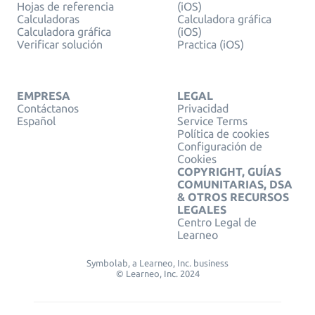
Hojas de referencia
(iOS)
Calculadoras
Calculadora gráfica
Calculadora gráfica
(iOS)
Verificar solución
Practica (iOS)
EMPRESA
LEGAL
Contáctanos
Privacidad
Español
Service Terms
Política de cookies
Configuración de
Cookies
COPYRIGHT, GUÍAS
COMUNITARIAS, DSA
& OTROS RECURSOS
LEGALES
Centro Legal de
Learneo
Symbolab, a Learneo, Inc. business
© Learneo, Inc. 2024