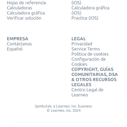
Hojas de referencia
(iOS)
Calculadoras
Calculadora gráfica
Calculadora gráfica
(iOS)
Verificar solución
Practica (iOS)
EMPRESA
LEGAL
Contáctanos
Privacidad
Español
Service Terms
Política de cookies
Configuración de
Cookies
COPYRIGHT, GUÍAS
COMUNITARIAS, DSA
& OTROS RECURSOS
LEGALES
Centro Legal de
Learneo
Symbolab, a Learneo, Inc. business
© Learneo, Inc. 2024