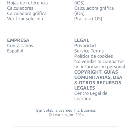
Hojas de referencia
(iOS)
Calculadoras
Calculadora gráfica
Calculadora gráfica
(iOS)
Verificar solución
Practica (iOS)
EMPRESA
LEGAL
Contáctanos
Privacidad
Español
Service Terms
Política de cookies
No vendas ni compartas
mi información personal
COPYRIGHT, GUÍAS
COMUNITARIAS, DSA
& OTROS RECURSOS
LEGALES
Centro Legal de
Learneo
Symbolab, a Learneo, Inc. business
© Learneo, Inc. 2024