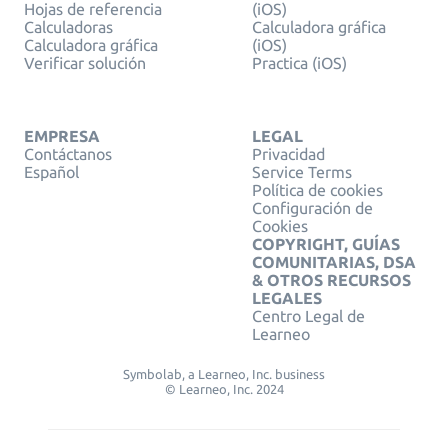
Hojas de referencia
(iOS)
Calculadoras
Calculadora gráfica
Calculadora gráfica
(iOS)
Verificar solución
Practica (iOS)
EMPRESA
LEGAL
Contáctanos
Privacidad
Español
Service Terms
Política de cookies
Configuración de
Cookies
COPYRIGHT, GUÍAS
COMUNITARIAS, DSA
& OTROS RECURSOS
LEGALES
Centro Legal de
Learneo
Symbolab, a Learneo, Inc. business
© Learneo, Inc. 2024