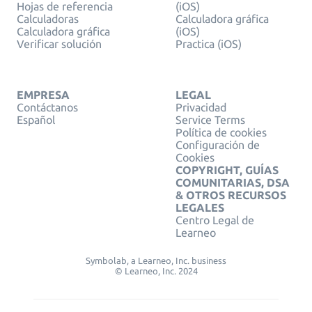
Hojas de referencia
(iOS)
Calculadoras
Calculadora gráfica
Calculadora gráfica
(iOS)
Verificar solución
Practica (iOS)
EMPRESA
LEGAL
Contáctanos
Privacidad
Español
Service Terms
Política de cookies
Configuración de
Cookies
COPYRIGHT, GUÍAS
COMUNITARIAS, DSA
& OTROS RECURSOS
LEGALES
Centro Legal de
Learneo
Symbolab, a Learneo, Inc. business
© Learneo, Inc. 2024