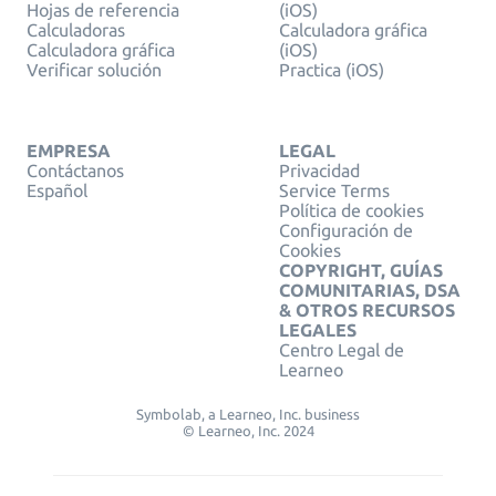
Hojas de referencia
(iOS)
Calculadoras
Calculadora gráfica
Calculadora gráfica
(iOS)
Verificar solución
Practica (iOS)
EMPRESA
LEGAL
Contáctanos
Privacidad
Español
Service Terms
Política de cookies
Configuración de
Cookies
COPYRIGHT, GUÍAS
COMUNITARIAS, DSA
& OTROS RECURSOS
LEGALES
Centro Legal de
Learneo
Symbolab, a Learneo, Inc. business
© Learneo, Inc. 2024