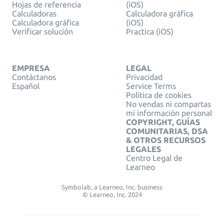
Hojas de referencia
(iOS)
Calculadoras
Calculadora gráfica
Calculadora gráfica
(iOS)
Verificar solución
Practica (iOS)
EMPRESA
LEGAL
Contáctanos
Privacidad
Español
Service Terms
Política de cookies
No vendas ni compartas
mi información personal
COPYRIGHT, GUÍAS
COMUNITARIAS, DSA
& OTROS RECURSOS
LEGALES
Centro Legal de
Learneo
Symbolab, a Learneo, Inc. business
© Learneo, Inc. 2024