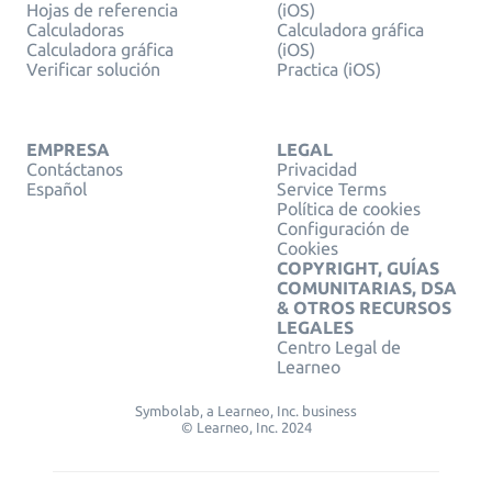
Hojas de referencia
(iOS)
Calculadoras
Calculadora gráfica
Calculadora gráfica
(iOS)
Verificar solución
Practica (iOS)
EMPRESA
LEGAL
Contáctanos
Privacidad
Español
Service Terms
Política de cookies
Configuración de
Cookies
COPYRIGHT, GUÍAS
COMUNITARIAS, DSA
& OTROS RECURSOS
LEGALES
Centro Legal de
Learneo
Symbolab, a Learneo, Inc. business
© Learneo, Inc. 2024