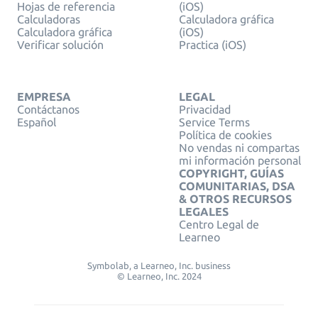
Hojas de referencia
(iOS)
Calculadoras
Calculadora gráfica
Calculadora gráfica
(iOS)
Verificar solución
Practica (iOS)
EMPRESA
LEGAL
Contáctanos
Privacidad
Español
Service Terms
Política de cookies
No vendas ni compartas
mi información personal
COPYRIGHT, GUÍAS
COMUNITARIAS, DSA
& OTROS RECURSOS
LEGALES
Centro Legal de
Learneo
Symbolab, a Learneo, Inc. business
© Learneo, Inc. 2024