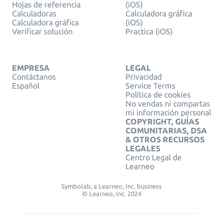
Hojas de referencia
(iOS)
Calculadoras
Calculadora gráfica
Calculadora gráfica
(iOS)
Verificar solución
Practica (iOS)
EMPRESA
LEGAL
Contáctanos
Privacidad
Español
Service Terms
Política de cookies
No vendas ni compartas
mi información personal
COPYRIGHT, GUÍAS
COMUNITARIAS, DSA
& OTROS RECURSOS
LEGALES
Centro Legal de
Learneo
Symbolab, a Learneo, Inc. business
© Learneo, Inc. 2024