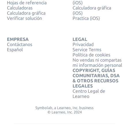
Hojas de referencia
(iOS)
Calculadoras
Calculadora gráfica
Calculadora gráfica
(iOS)
Verificar solución
Practica (iOS)
EMPRESA
LEGAL
Contáctanos
Privacidad
Español
Service Terms
Política de cookies
No vendas ni compartas
mi información personal
COPYRIGHT, GUÍAS
COMUNITARIAS, DSA
& OTROS RECURSOS
LEGALES
Centro Legal de
Learneo
Symbolab, a Learneo, Inc. business
© Learneo, Inc. 2024