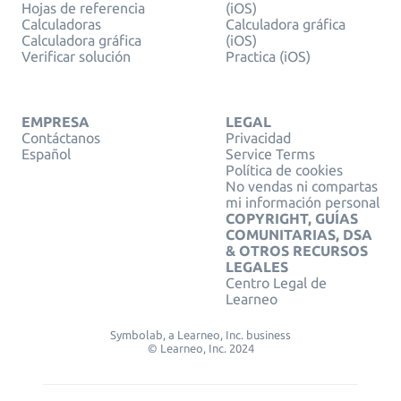
Hojas de referencia
(iOS)
Calculadoras
Calculadora gráfica
Calculadora gráfica
(iOS)
Verificar solución
Practica (iOS)
EMPRESA
LEGAL
Contáctanos
Privacidad
Español
Service Terms
Política de cookies
No vendas ni compartas
mi información personal
COPYRIGHT, GUÍAS
COMUNITARIAS, DSA
& OTROS RECURSOS
LEGALES
Centro Legal de
Learneo
Symbolab, a Learneo, Inc. business
© Learneo, Inc. 2024