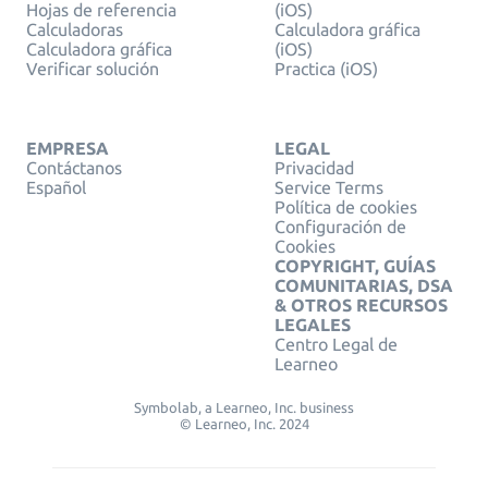
Hojas de referencia
(iOS)
Calculadoras
Calculadora gráfica
Calculadora gráfica
(iOS)
Verificar solución
Practica (iOS)
EMPRESA
LEGAL
Contáctanos
Privacidad
Español
Service Terms
Política de cookies
Configuración de
Cookies
COPYRIGHT, GUÍAS
COMUNITARIAS, DSA
& OTROS RECURSOS
LEGALES
Centro Legal de
Learneo
Symbolab, a Learneo, Inc. business
© Learneo, Inc. 2024