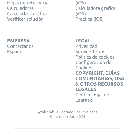
Hojas de referencia
(iOS)
Calculadoras
Calculadora gráfica
Calculadora gráfica
(iOS)
Verificar solución
Practica (iOS)
EMPRESA
LEGAL
Contáctanos
Privacidad
Español
Service Terms
Política de cookies
Configuración de
Cookies
COPYRIGHT, GUÍAS
COMUNITARIAS, DSA
& OTROS RECURSOS
LEGALES
Centro Legal de
Learneo
Symbolab, a Learneo, Inc. business
© Learneo, Inc. 2024