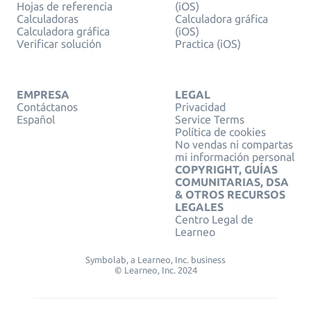
Hojas de referencia
(iOS)
Calculadoras
Calculadora gráfica
Calculadora gráfica
(iOS)
Verificar solución
Practica (iOS)
EMPRESA
LEGAL
Contáctanos
Privacidad
Español
Service Terms
Política de cookies
No vendas ni compartas
mi información personal
COPYRIGHT, GUÍAS
COMUNITARIAS, DSA
& OTROS RECURSOS
LEGALES
Centro Legal de
Learneo
Symbolab, a Learneo, Inc. business
© Learneo, Inc. 2024