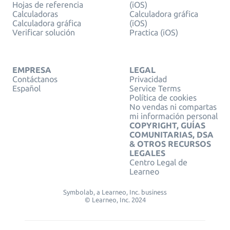
Hojas de referencia
(iOS)
Calculadoras
Calculadora gráfica
Calculadora gráfica
(iOS)
Verificar solución
Practica (iOS)
EMPRESA
LEGAL
Contáctanos
Privacidad
Español
Service Terms
Política de cookies
No vendas ni compartas
mi información personal
COPYRIGHT, GUÍAS
COMUNITARIAS, DSA
& OTROS RECURSOS
LEGALES
Centro Legal de
Learneo
Symbolab, a Learneo, Inc. business
© Learneo, Inc. 2024