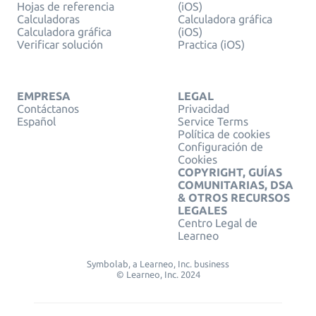
Hojas de referencia
(iOS)
Calculadoras
Calculadora gráfica
Calculadora gráfica
(iOS)
Verificar solución
Practica (iOS)
EMPRESA
LEGAL
Contáctanos
Privacidad
Español
Service Terms
Política de cookies
Configuración de
Cookies
COPYRIGHT, GUÍAS
COMUNITARIAS, DSA
& OTROS RECURSOS
LEGALES
Centro Legal de
Learneo
Symbolab, a Learneo, Inc. business
© Learneo, Inc. 2024