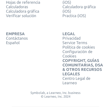
Hojas de referencia
(iOS)
Calculadoras
Calculadora gráfica
Calculadora gráfica
(iOS)
Verificar solución
Practica (iOS)
EMPRESA
LEGAL
Contáctanos
Privacidad
Español
Service Terms
Política de cookies
Configuración de
Cookies
COPYRIGHT, GUÍAS
COMUNITARIAS, DSA
& OTROS RECURSOS
LEGALES
Centro Legal de
Learneo
Symbolab, a Learneo, Inc. business
© Learneo, Inc. 2024