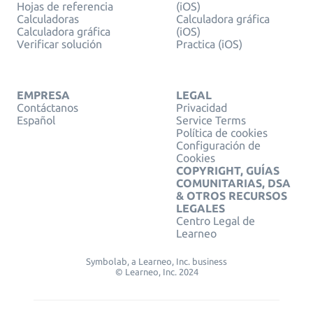
Hojas de referencia
(iOS)
Calculadoras
Calculadora gráfica
Calculadora gráfica
(iOS)
Verificar solución
Practica (iOS)
EMPRESA
LEGAL
Contáctanos
Privacidad
Español
Service Terms
Política de cookies
Configuración de
Cookies
COPYRIGHT, GUÍAS
COMUNITARIAS, DSA
& OTROS RECURSOS
LEGALES
Centro Legal de
Learneo
Symbolab, a Learneo, Inc. business
© Learneo, Inc. 2024