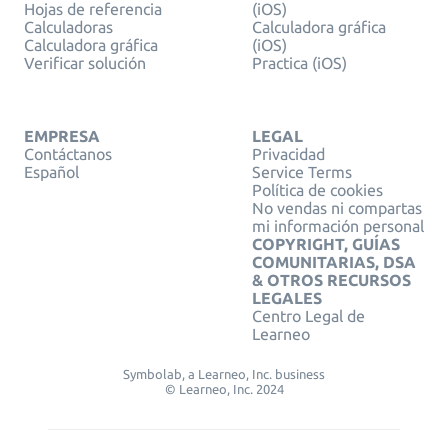
Hojas de referencia
(iOS)
Calculadoras
Calculadora gráfica
Calculadora gráfica
(iOS)
Verificar solución
Practica (iOS)
EMPRESA
LEGAL
Contáctanos
Privacidad
Español
Service Terms
Política de cookies
No vendas ni compartas
mi información personal
COPYRIGHT, GUÍAS
COMUNITARIAS, DSA
& OTROS RECURSOS
LEGALES
Centro Legal de
Learneo
Symbolab, a Learneo, Inc. business
© Learneo, Inc. 2024