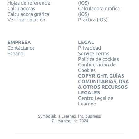
Hojas de referencia
(iOS)
Calculadoras
Calculadora gráfica
Calculadora gráfica
(iOS)
Verificar solución
Practica (iOS)
EMPRESA
LEGAL
Contáctanos
Privacidad
Español
Service Terms
Política de cookies
Configuración de
Cookies
COPYRIGHT, GUÍAS
COMUNITARIAS, DSA
& OTROS RECURSOS
LEGALES
Centro Legal de
Learneo
Symbolab, a Learneo, Inc. business
© Learneo, Inc. 2024