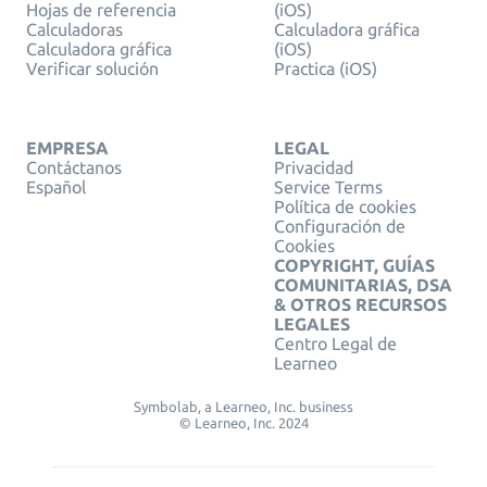
Hojas de referencia
(iOS)
Calculadoras
Calculadora gráfica
Calculadora gráfica
(iOS)
Verificar solución
Practica (iOS)
EMPRESA
LEGAL
Contáctanos
Privacidad
Español
Service Terms
Política de cookies
Configuración de
Cookies
COPYRIGHT, GUÍAS
COMUNITARIAS, DSA
& OTROS RECURSOS
LEGALES
Centro Legal de
Learneo
Symbolab, a Learneo, Inc. business
© Learneo, Inc. 2024