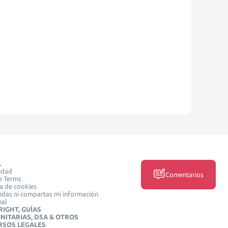
L
idad
Comentarios
e Terms
ca de cookies
das ni compartas mi información
nal
IGHT, GUÍAS
NITARIAS, DSA & OTROS
RSOS LEGALES