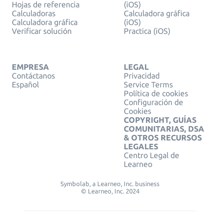
Hojas de referencia
(iOS)
Calculadoras
Calculadora gráfica
Calculadora gráfica
(iOS)
Verificar solución
Practica (iOS)
EMPRESA
LEGAL
Contáctanos
Privacidad
Español
Service Terms
Política de cookies
Configuración de
Cookies
COPYRIGHT, GUÍAS
COMUNITARIAS, DSA
& OTROS RECURSOS
LEGALES
Centro Legal de
Learneo
Symbolab, a Learneo, Inc. business
© Learneo, Inc. 2024