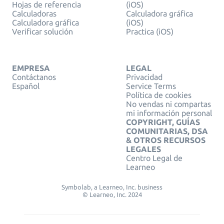
Hojas de referencia
(iOS)
Calculadoras
Calculadora gráfica
Calculadora gráfica
(iOS)
Verificar solución
Practica (iOS)
EMPRESA
LEGAL
Contáctanos
Privacidad
Español
Service Terms
Política de cookies
No vendas ni compartas
mi información personal
COPYRIGHT, GUÍAS
COMUNITARIAS, DSA
& OTROS RECURSOS
LEGALES
Centro Legal de
Learneo
Symbolab, a Learneo, Inc. business
© Learneo, Inc. 2024