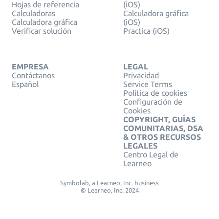
Hojas de referencia
(iOS)
Calculadoras
Calculadora gráfica
Calculadora gráfica
(iOS)
Verificar solución
Practica (iOS)
EMPRESA
LEGAL
Contáctanos
Privacidad
Español
Service Terms
Política de cookies
Configuración de
Cookies
COPYRIGHT, GUÍAS
COMUNITARIAS, DSA
& OTROS RECURSOS
LEGALES
Centro Legal de
Learneo
Symbolab, a Learneo, Inc. business
© Learneo, Inc. 2024