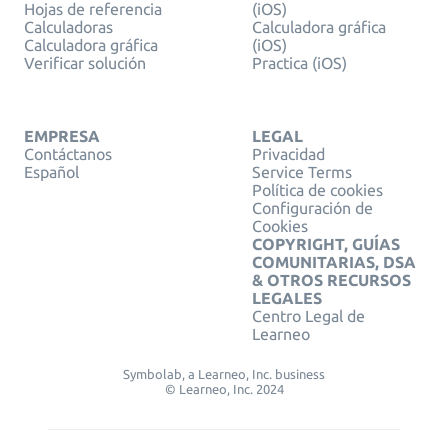
Hojas de referencia
(iOS)
Calculadoras
Calculadora gráfica
Calculadora gráfica
(iOS)
Verificar solución
Practica (iOS)
EMPRESA
LEGAL
Contáctanos
Privacidad
Español
Service Terms
Política de cookies
Configuración de
Cookies
COPYRIGHT, GUÍAS
COMUNITARIAS, DSA
& OTROS RECURSOS
LEGALES
Centro Legal de
Learneo
Symbolab, a Learneo, Inc. business
© Learneo, Inc. 2024