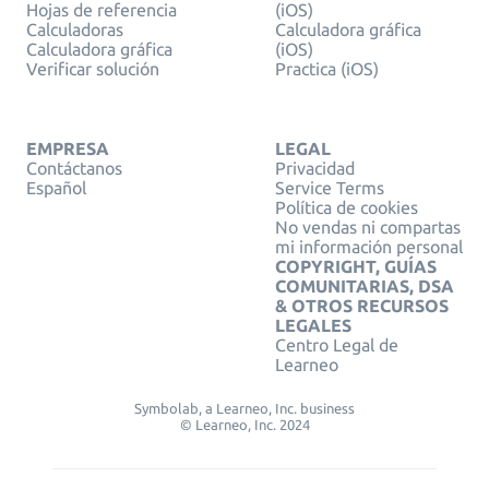
Hojas de referencia
(iOS)
Calculadoras
Calculadora gráfica
Calculadora gráfica
(iOS)
Verificar solución
Practica (iOS)
EMPRESA
LEGAL
Contáctanos
Privacidad
Español
Service Terms
Política de cookies
No vendas ni compartas
mi información personal
COPYRIGHT, GUÍAS
COMUNITARIAS, DSA
& OTROS RECURSOS
LEGALES
Centro Legal de
Learneo
Symbolab, a Learneo, Inc. business
© Learneo, Inc. 2024