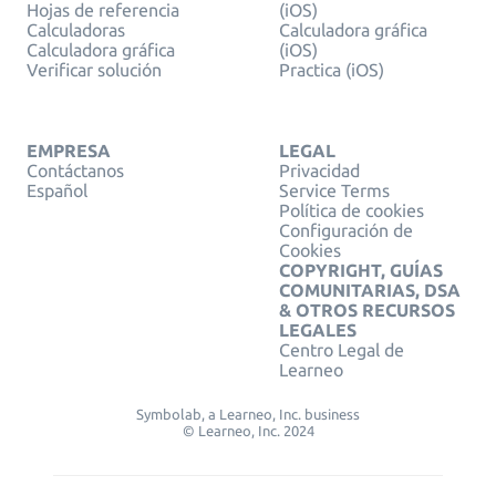
Hojas de referencia
(iOS)
Calculadoras
Calculadora gráfica
Calculadora gráfica
(iOS)
Verificar solución
Practica (iOS)
EMPRESA
LEGAL
Contáctanos
Privacidad
Español
Service Terms
Política de cookies
Configuración de
Cookies
COPYRIGHT, GUÍAS
COMUNITARIAS, DSA
& OTROS RECURSOS
LEGALES
Centro Legal de
Learneo
Symbolab, a Learneo, Inc. business
© Learneo, Inc. 2024