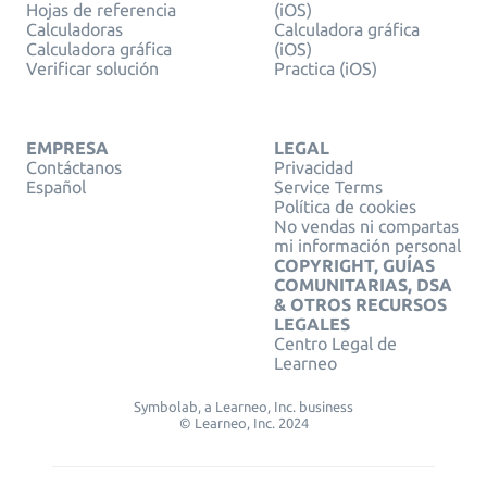
Hojas de referencia
(iOS)
Calculadoras
Calculadora gráfica
Calculadora gráfica
(iOS)
Verificar solución
Practica (iOS)
EMPRESA
LEGAL
Contáctanos
Privacidad
Español
Service Terms
Política de cookies
No vendas ni compartas
mi información personal
COPYRIGHT, GUÍAS
COMUNITARIAS, DSA
& OTROS RECURSOS
LEGALES
Centro Legal de
Learneo
Symbolab, a Learneo, Inc. business
© Learneo, Inc. 2024