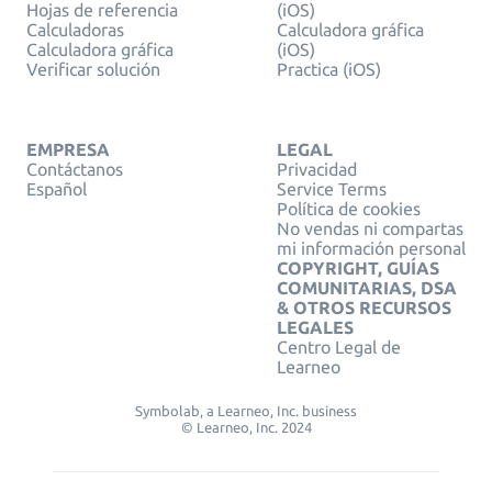
Hojas de referencia
(iOS)
Calculadoras
Calculadora gráfica
Calculadora gráfica
(iOS)
Verificar solución
Practica (iOS)
EMPRESA
LEGAL
Contáctanos
Privacidad
Español
Service Terms
Política de cookies
No vendas ni compartas
mi información personal
COPYRIGHT, GUÍAS
COMUNITARIAS, DSA
& OTROS RECURSOS
LEGALES
Centro Legal de
Learneo
Symbolab, a Learneo, Inc. business
© Learneo, Inc. 2024