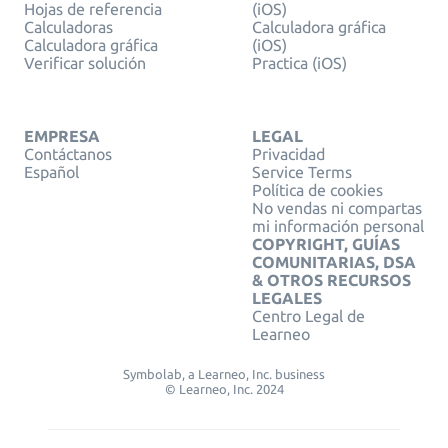
Hojas de referencia
(iOS)
Calculadoras
Calculadora gráfica
Calculadora gráfica
(iOS)
Verificar solución
Practica (iOS)
EMPRESA
LEGAL
Contáctanos
Privacidad
Español
Service Terms
Política de cookies
No vendas ni compartas
mi información personal
COPYRIGHT, GUÍAS
COMUNITARIAS, DSA
& OTROS RECURSOS
LEGALES
Centro Legal de
Learneo
Symbolab, a Learneo, Inc. business
© Learneo, Inc. 2024