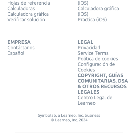
Hojas de referencia
(iOS)
Calculadoras
Calculadora gráfica
Calculadora gráfica
(iOS)
Verificar solución
Practica (iOS)
EMPRESA
LEGAL
Contáctanos
Privacidad
Español
Service Terms
Política de cookies
Configuración de
Cookies
COPYRIGHT, GUÍAS
COMUNITARIAS, DSA
& OTROS RECURSOS
LEGALES
Centro Legal de
Learneo
Symbolab, a Learneo, Inc. business
© Learneo, Inc. 2024