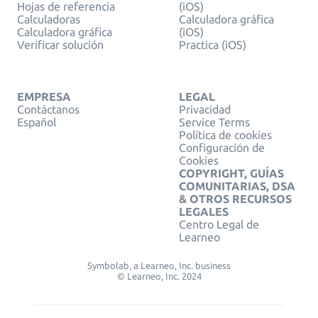
Hojas de referencia
(iOS)
Calculadoras
Calculadora gráfica
Calculadora gráfica
(iOS)
Verificar solución
Practica (iOS)
EMPRESA
LEGAL
Contáctanos
Privacidad
Español
Service Terms
Política de cookies
Configuración de
Cookies
COPYRIGHT, GUÍAS
COMUNITARIAS, DSA
& OTROS RECURSOS
LEGALES
Centro Legal de
Learneo
Symbolab, a Learneo, Inc. business
© Learneo, Inc. 2024