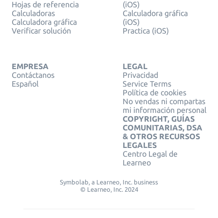
Hojas de referencia
(iOS)
Calculadoras
Calculadora gráfica
Calculadora gráfica
(iOS)
Verificar solución
Practica (iOS)
EMPRESA
LEGAL
Contáctanos
Privacidad
Español
Service Terms
Política de cookies
No vendas ni compartas
mi información personal
COPYRIGHT, GUÍAS
COMUNITARIAS, DSA
& OTROS RECURSOS
LEGALES
Centro Legal de
Learneo
Symbolab, a Learneo, Inc. business
© Learneo, Inc. 2024