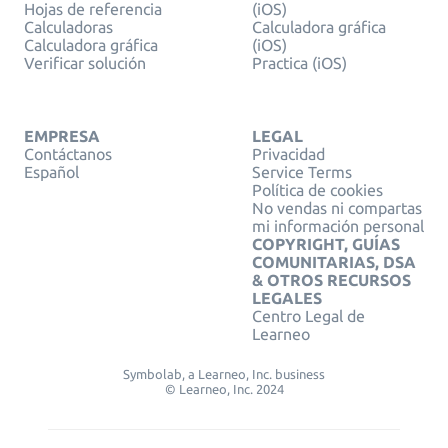
Hojas de referencia
(iOS)
Calculadoras
Calculadora gráfica
Calculadora gráfica
(iOS)
Verificar solución
Practica (iOS)
EMPRESA
LEGAL
Contáctanos
Privacidad
Español
Service Terms
Política de cookies
No vendas ni compartas
mi información personal
COPYRIGHT, GUÍAS
COMUNITARIAS, DSA
& OTROS RECURSOS
LEGALES
Centro Legal de
Learneo
Symbolab, a Learneo, Inc. business
© Learneo, Inc. 2024