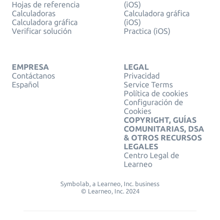
Hojas de referencia
(iOS)
Calculadoras
Calculadora gráfica
Calculadora gráfica
(iOS)
Verificar solución
Practica (iOS)
EMPRESA
LEGAL
Contáctanos
Privacidad
Español
Service Terms
Política de cookies
Configuración de
Cookies
COPYRIGHT, GUÍAS
COMUNITARIAS, DSA
& OTROS RECURSOS
LEGALES
Centro Legal de
Learneo
Symbolab, a Learneo, Inc. business
© Learneo, Inc. 2024