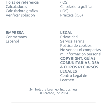
Hojas de referencia
(iOS)
Calculadoras
Calculadora gráfica
Calculadora gráfica
(iOS)
Verificar solución
Practica (iOS)
EMPRESA
LEGAL
Contáctanos
Privacidad
Español
Service Terms
Política de cookies
No vendas ni compartas
mi información personal
COPYRIGHT, GUÍAS
COMUNITARIAS, DSA
& OTROS RECURSOS
LEGALES
Centro Legal de
Learneo
Symbolab, a Learneo, Inc. business
© Learneo, Inc. 2024