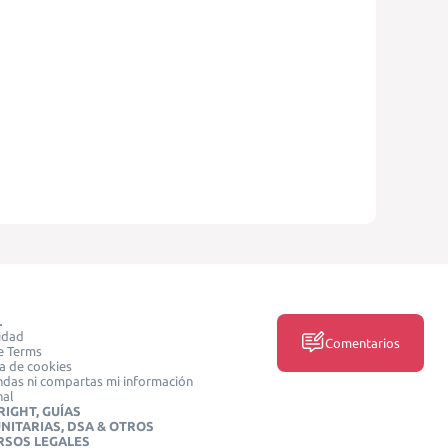
L
idad
Comentarios
e Terms
ca de cookies
das ni compartas mi información
nal
IGHT, GUÍAS
NITARIAS, DSA & OTROS
RSOS LEGALES