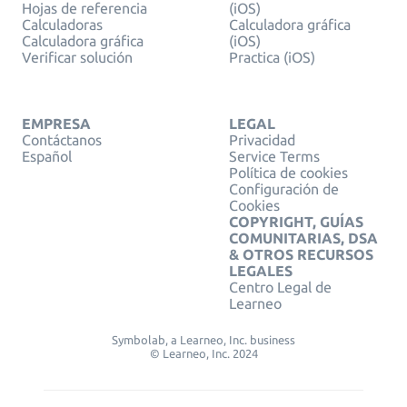
Hojas de referencia
(iOS)
Calculadoras
Calculadora gráfica
Calculadora gráfica
(iOS)
Verificar solución
Practica (iOS)
EMPRESA
LEGAL
Contáctanos
Privacidad
Español
Service Terms
Política de cookies
Configuración de
Cookies
COPYRIGHT, GUÍAS
COMUNITARIAS, DSA
& OTROS RECURSOS
LEGALES
Centro Legal de
Learneo
Symbolab, a Learneo, Inc. business
© Learneo, Inc. 2024