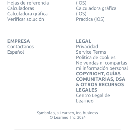
Hojas de referencia
(iOS)
Calculadoras
Calculadora gráfica
Calculadora gráfica
(iOS)
Verificar solución
Practica (iOS)
EMPRESA
LEGAL
Contáctanos
Privacidad
Español
Service Terms
Política de cookies
No vendas ni compartas
mi información personal
COPYRIGHT, GUÍAS
COMUNITARIAS, DSA
& OTROS RECURSOS
LEGALES
Centro Legal de
Learneo
Symbolab, a Learneo, Inc. business
© Learneo, Inc. 2024