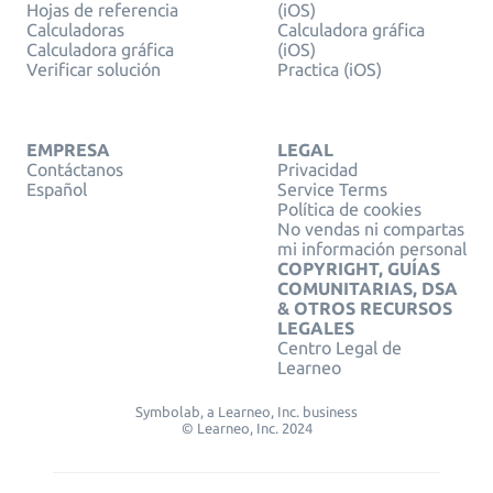
Hojas de referencia
(iOS)
Calculadoras
Calculadora gráfica
Calculadora gráfica
(iOS)
Verificar solución
Practica (iOS)
EMPRESA
LEGAL
Contáctanos
Privacidad
Español
Service Terms
Política de cookies
No vendas ni compartas
mi información personal
COPYRIGHT, GUÍAS
COMUNITARIAS, DSA
& OTROS RECURSOS
LEGALES
Centro Legal de
Learneo
Symbolab, a Learneo, Inc. business
© Learneo, Inc. 2024