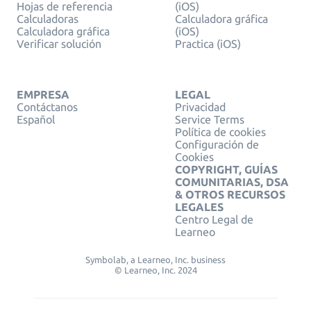
Hojas de referencia
(iOS)
Calculadoras
Calculadora gráfica
Calculadora gráfica
(iOS)
Verificar solución
Practica (iOS)
EMPRESA
LEGAL
Contáctanos
Privacidad
Español
Service Terms
Política de cookies
Configuración de
Cookies
COPYRIGHT, GUÍAS
COMUNITARIAS, DSA
& OTROS RECURSOS
LEGALES
Centro Legal de
Learneo
Symbolab, a Learneo, Inc. business
© Learneo, Inc. 2024