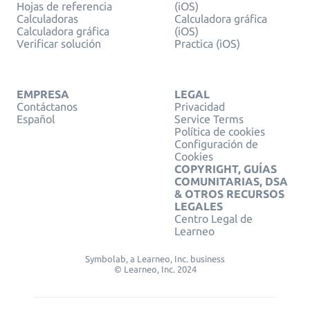
Hojas de referencia
(iOS)
Calculadoras
Calculadora gráfica
Calculadora gráfica
(iOS)
Verificar solución
Practica (iOS)
EMPRESA
LEGAL
Contáctanos
Privacidad
Español
Service Terms
Política de cookies
Configuración de
Cookies
COPYRIGHT, GUÍAS
COMUNITARIAS, DSA
& OTROS RECURSOS
LEGALES
Centro Legal de
Learneo
Symbolab, a Learneo, Inc. business
© Learneo, Inc. 2024