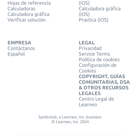
Hojas de referencia
(iOS)
Calculadoras
Calculadora gráfica
Calculadora gráfica
(iOS)
Verificar solución
Practica (iOS)
EMPRESA
LEGAL
Contáctanos
Privacidad
Español
Service Terms
Política de cookies
Configuración de
Cookies
COPYRIGHT, GUÍAS
COMUNITARIAS, DSA
& OTROS RECURSOS
LEGALES
Centro Legal de
Learneo
Symbolab, a Learneo, Inc. business
© Learneo, Inc. 2024