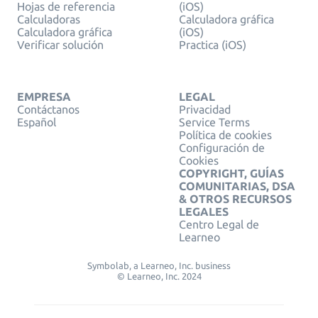
Hojas de referencia
(iOS)
Calculadoras
Calculadora gráfica
Calculadora gráfica
(iOS)
Verificar solución
Practica (iOS)
EMPRESA
LEGAL
Contáctanos
Privacidad
Español
Service Terms
Política de cookies
Configuración de
Cookies
COPYRIGHT, GUÍAS
COMUNITARIAS, DSA
& OTROS RECURSOS
LEGALES
Centro Legal de
Learneo
Symbolab, a Learneo, Inc. business
© Learneo, Inc. 2024